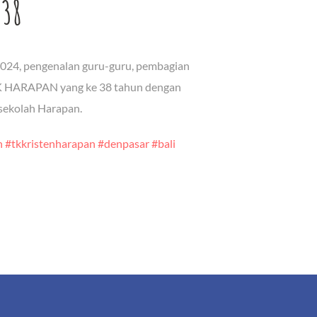
 38
2024, pengenalan guru-guru, pembagian
 TK HARAPAN yang ke 38 tahun dengan
 sekolah Harapan.
n
#tkkristenharapan
#denpasar
#bali