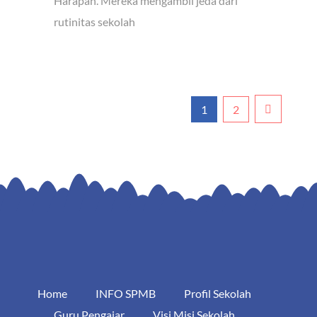
Harapan. Mereka mengambil jeda dari
rutinitas sekolah
1
2
Home
INFO SPMB
Profil Sekolah
Guru Pengajar
Visi Misi Sekolah