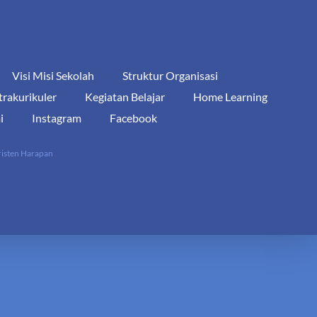
Visi Misi Sekolah
Struktur Organisasi
trakurikuler
Kegiatan Belajar
Home Learning
i
Instagram
Facebook
risten Harapan