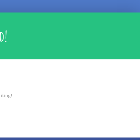
d!
iting!